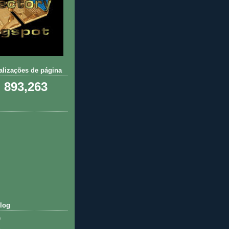
ualizações de página
893,263
log
)