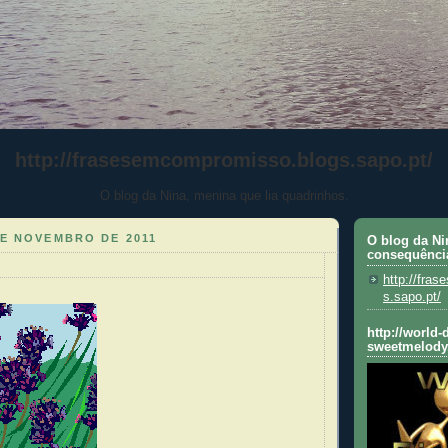
http://frasesemcompromisso.blogs.sapo.pt/
O blog da Nina, menina que lia quadrinhos.
DE NOVEMBRO DE 2011
O blog da Ni
consequênci
http://fra
s.sapo.pt/
http://world-
sweetmelody