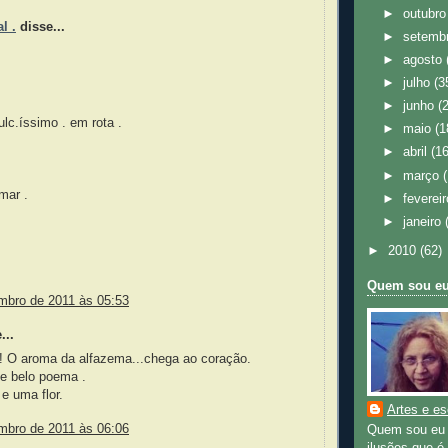
►
outubr
l .
disse...
►
setemb
►
agosto
►
julho
(3
►
junho
(
ulc.íssimo . em rota .
►
maio
(1
►
abril
(16
►
março
mar .
►
feverei
►
janeiro
►
2010
(62)
Quem sou e
mbro de 2011 às 05:53
...
a! O aroma da alfazema...chega ao coração.
e belo poema .
 e uma flor.
Artes e es
mbro de 2011 às 06:06
Quem sou eu 
ilusões que é