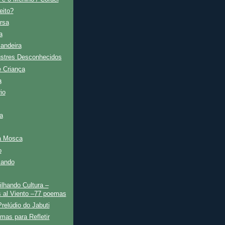
eito?
rsa
a
andeira
ustres Desconhecidos
e Criança
a
io
a
 a Mosca
o
cando
lhando Cultura –
 al Viento –77 poemas
relúdio do Jabuti
mas para Refletir