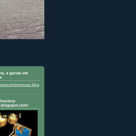
na, a garota em
a
sesemcompromisso.blog
directory-
.blogspot.com/