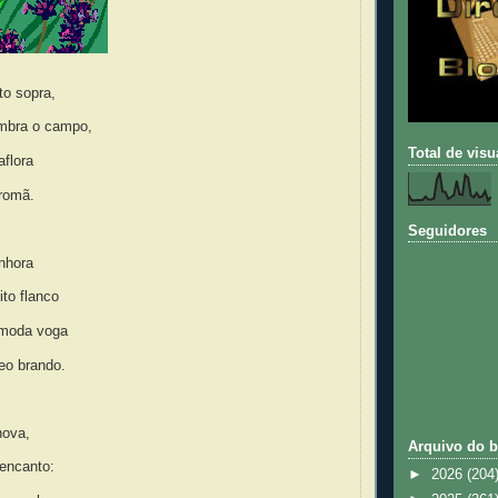
o sopra,
mbra o campo,
Total de vis
aflora
romã.
Seguidores
nhora
to flanco
 moda voga
eo brando.
nova,
Arquivo do b
sencanto:
►
2026
(204