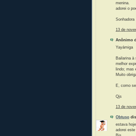
menina.
adorei o po
Sonhadora
13 de nove
Anônimo di
Yayámiga
Bailarina 
melhor exp
lindo; mas
Muito obrig
E, como se
Qjs
13 de nove
Obtuso
dis
estava hoj
adorei este
Bjs