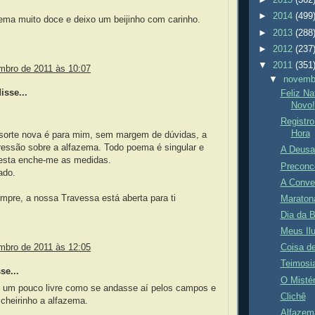
►
2015
(362
►
2014
(499
ema muito doce e deixo um beijinho com carinho.
►
2013
(288
►
2012
(237
▼
2011
(351
mbro de 2011 às 10:07
▼
novem
sse...
Feliz Na
Novo!
Registr
Hora
à sorte nova é para mim, sem margem de dúvidas, a
ressão sobre a alfazema. Todo poema é singular e
A Deusa 
 esta enche-me as medidas.
Preconc
ado.
A Conve
mpre, a nossa Travessa está aberta para ti
Maraton
Dia da B
Meus Il
mbro de 2011 às 12:05
Coisa d
Teimosi
se...
O Mistér
e um pouco livre como se andasse aí pelos campos e
Clichê
 cheirinho a alfazema.
Alfazem