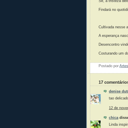
Se, a tristeza deit
Findará no quotid
Cultivada nesse a
A esperança nas
Desencontro vind
Costurando um d
Postado por
Artes
17 comentário
denise dut
tao delicad
12 de nove
chica
disse
Linda inspi