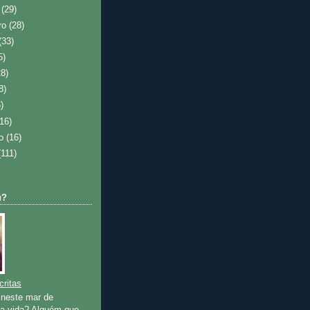
o
(29)
ro
(28)
(33)
5)
28)
8)
)
(16)
ro
(16)
(111)
u?
critas
neste mar de
 a vida? Alguém que