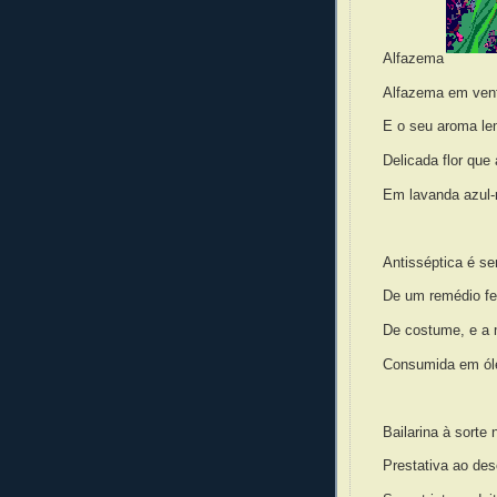
Alfazema
Alfazema em vent
E o seu aroma le
Delicada flor que 
Em lavanda azul-
Antisséptica é se
De um remédio fei
De costume, e a
Consumida em ól
Bailarina à sorte 
Prestativa ao de