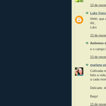
13 de nove
Luks Vieir
Ahhh, que a
Att.,
Luks
13 de nove
Anônimo di
e o campo l
13 de nove
marlene ed
Cultivada n
feito a vida
a cada mo
Delicado, d
Beijo!
13 de nove