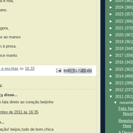
►
2025
(361
a e rola,
►
2024
(366
iano.
►
2023
(357
►
2022
(366
►
2021
(370
gora,
►
2020
(367
ce ao manso
►
2019
(361
o à prosa,
►
2018
(344
oce manto.
►
2017
(359
►
2016
(343
 e escritas
às
16:33
►
2015
(362
Enviar por e-mail
Compartilhar no Facebook
Compartilhar com o Pinterest
Postar no blog!
Compartilhar no X
►
2014
(499
►
2013
(288
s:
►
2012
(237
ra
disse...
▼
2011
(351
o.fala direto ao coração.beijinho
▼
novem
Feliz Na
mbro de 2011 às 16:35
Novo!
Registr
...
Hora
ração! beijos,tudo de bom,chica
A Deusa 