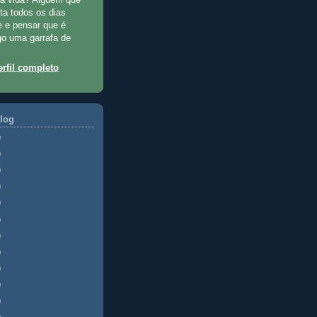
ta todos os dias
te e pensar que é
go uma garrafa de
rfil completo
log
)
)
)
)
)
)
)
)
)
)
)