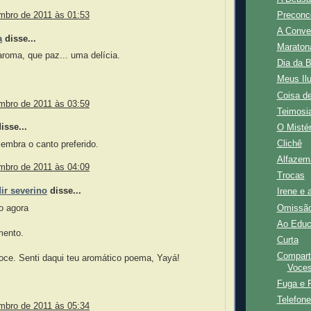
mbro de 2011 às 01:53
Preconc
A Conve
a
disse...
Maraton
roma, que paz... uma delícia.
Dia da B
Meus Il
Coisa d
mbro de 2011 às 03:59
Teimosi
sse...
O Mistér
Clichê
embra o canto preferido.
Alfazem
mbro de 2011 às 04:09
Trocas
ir severino
disse...
Irene e
o agora
Omissã
,
Ao Edu
mento.
Curta
Comparti
oce. Senti daqui teu aromático poema, Yayá!
Voces
Fuga e P
Telefone
mbro de 2011 às 05:34