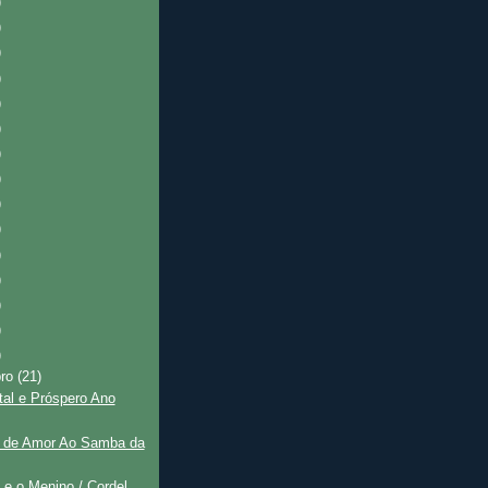
)
)
)
)
)
)
)
)
)
)
)
)
)
)
)
bro
(21)
tal e Próspero Ano
o de Amor Ao Samba da
e o Menino / Cordel