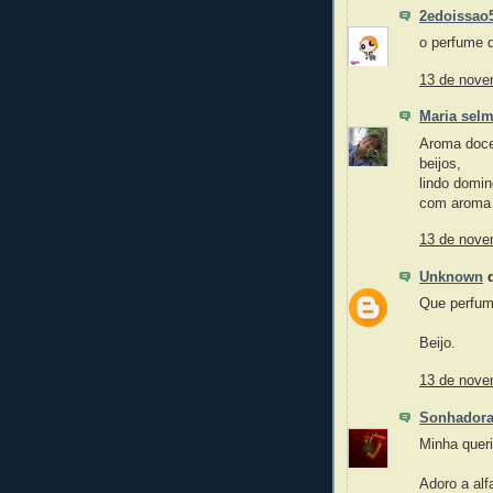
2edoissao
o perfume d
13 de nove
Maria sel
Aroma doce
beijos,
lindo domi
com aroma
13 de nove
Unknown
d
Que perfum
Beijo.
13 de nove
Sonhadora
Minha quer
Adoro a al