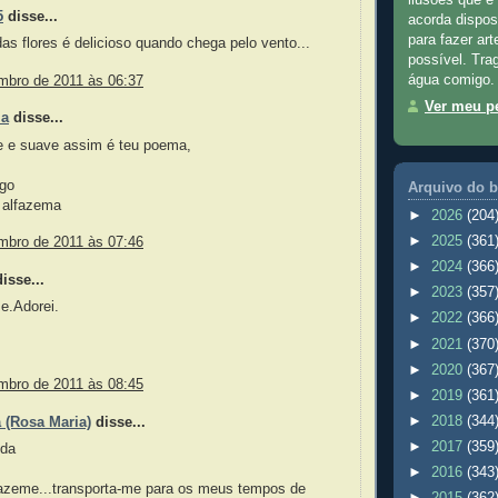
5
disse...
acorda dispos
para fazer ar
as flores é delicioso quando chega pelo vento...
possível. Tra
água comigo.
mbro de 2011 às 06:37
Ver meu pe
ma
disse...
 e suave assim é teu poema,
ngo
Arquivo do b
 alfazema
►
2026
(204
►
2025
(361
mbro de 2011 às 07:46
►
2024
(366
isse...
►
2023
(357
e.Adorei.
►
2022
(366
►
2021
(370
►
2020
(367
mbro de 2011 às 08:45
►
2019
(361
►
2018
(344
 (Rosa Maria)
disse...
►
2017
(359
ida
►
2016
(343
fazeme...transporta-me para os meus tempos de