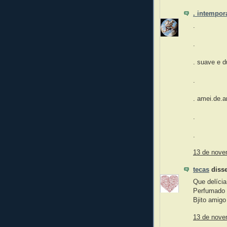
. intempora
.
.
. suave e d
.
. amei.de.a
.
.
13 de nove
tecas
disse
Que delíci
Perfumado 
Bjito amigo
13 de nove