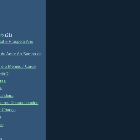
)
)
)
)
)
bro
(21)
tal e Próspero Ano
o de Amor Ao Samba da
e o Menino / Cordel
eito?
rsa
a
andeira
ustres Desconhecidos
e Criança
a
io
a